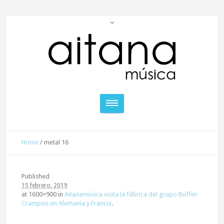
Home
/
metal 16
Published
15 febrero, 2019
at 1600×900 in
Aitanamúsica visita la fábrica del grupo Buffet-
Crampon en Alemania y Francia
.