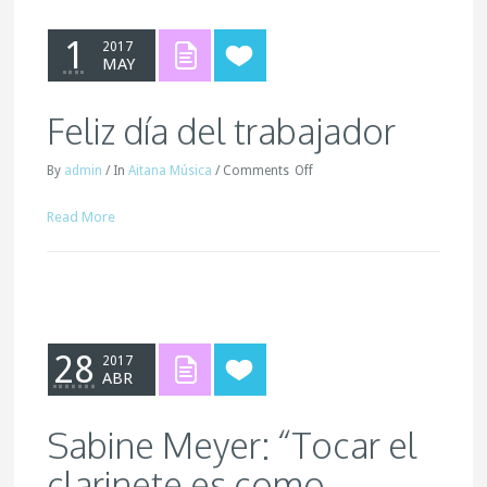
1
2017
MAY
Feliz día del trabajador
By
admin
/
In
Aitana Música
/
Comments
Off
Read More
28
2017
ABR
Sabine Meyer: “Tocar el
clarinete es como