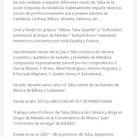
Ha sido invitado a impartir diferentes clases de Tuba en la
Joven Orquesta de Andalucía. Habitualmente imparte diversos
cursos de perfeccionamiento para jóvenes tubistas en
Cantabria, La Rioja, Bilbao, Alicante, Valencia, etc….
Creó y fundó los grupos “ Bilbao Tuba Quartet” y “ Eufhotuba”,
perteneció al Grupo de Metales “ Euskadi Brass” realizando
numerosos conciertos por toda España y Francia.
Ha estrenado varias obras para Tuba y música de cámara
(cuartetos, quintetos de metales y Ensemble de Metales),
compuestas expresamente para él por los compositores: F.
García Álvarez, F. Bravo, Albert Rodríguez, Antonio Noguera, J.
R Pascual-Vilaplana, S. Quinto Serna, H. Extremiana…
Ha sido durante varios años el Tuba solista de las Bandas de
Música de Bilbao y Santander.
Desde el año 2010 es WILLSON ARTIST INTERNATIONAL
Trabaja como Profesor de Tuba, Música de Cámara y dirige el
Grupo de Metales en el Conservatorio de Música “Juan
Crisóstomo de Arraiga” de BILBAO.
Desde el curso 2007 – 08 el profesor de Tuba, Repertorio