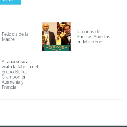
Jornadas de
Feliz día de la
Puertas Abiertas
Madre
en Musikene
Aitanamúsica
visita la fábrica del
grupo Buffet-
Crampon en
Alemania y
Francia