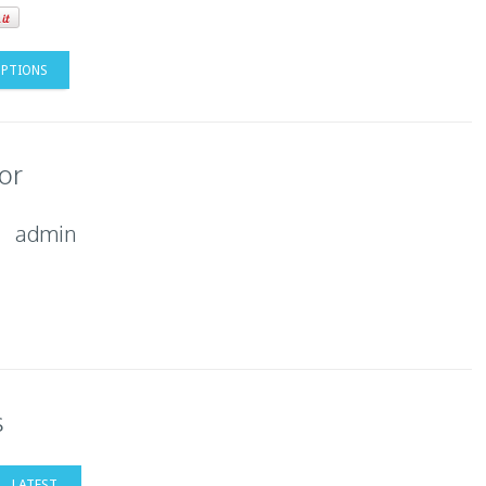
OPTIONS
or
admin
s
LATEST