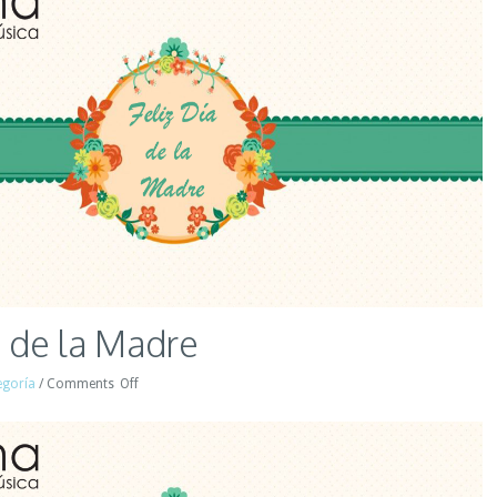
a de la Madre
egoría
/
Comments
Off