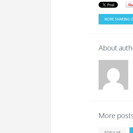
MORE SHARING 
About auth
More post
POPULAR