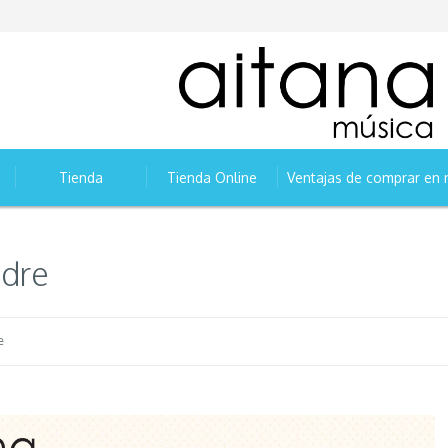
Tienda
Tienda Online
Ventajas de comprar en 
adre
e