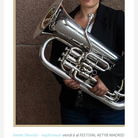
Bente Illevold – euphonium
vendrá al FESTIVAL AETYB MADRID