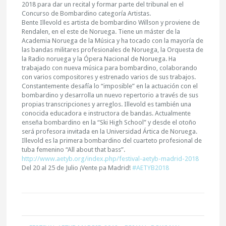
2018 para dar un recital y formar parte del tribunal en el
Concurso de Bombardino categoría Artistas.
Bente Illevold es artista de bombardino Willson y proviene de
Rendalen, en el este de Noruega. Tiene un máster de la
Academia Noruega de la Música y ha tocado con la mayoría de
las bandas militares profesionales de Noruega, la Orquesta de
la Radio noruega y la Ópera Nacional de Noruega. Ha
trabajado con nueva música p
ara bombardino, colaborando
con varios compositores y estrenado varios de sus trabajos.
Constantemente desafía lo “imposible” en la actuación con el
bombardino y desarrolla un nuevo repertorio a través de sus
propias transcripciones y arreglos. Illevold es también una
conocida educadora e instructora de bandas. Actualmente
enseña bombardino en la “Ski High School” y desde el otoño
será profesora invitada en la Universidad Ártica de Noruega.
Illevold es la primera bombardino del cuarteto profesional de
tuba femenino “All about that bass”.
http://www.aetyb.org/index.php/festival-aetyb-madrid-2018
Del 20 al 25 de Julio ¡Vente pa Madrid!
#
AETYB2018