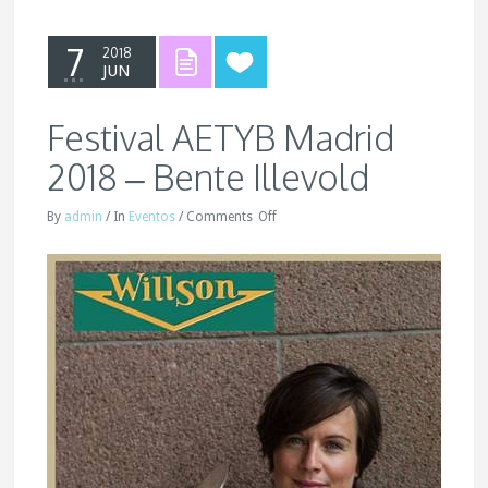
7
2018
JUN
Festival AETYB Madrid
2018 – Bente Illevold
By
admin
/
In
Eventos
/
Comments
Off