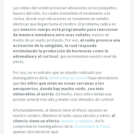
Las ondas del sonido provocan vibraciones en los pequeños
huesos del oído, los cuales transmiten el movimiento a la
cóclea, donde esas vibraciones se convierten en señales
eléctricas que llegan hasta el cerebro. El problema radica en
que
nuestro cuerpo está programado para reaccionar
de manera inmediata ante esas señales
, incluso en
medio de un sueño profundo. Por eso,
el ruido provoca una
activación de la amígdala, la cual responde
estimulando la producción de hormonas como la
adrenalina y el cortisol
, que incrementan nuestro nivel de
estrés.
Por eso, no es extraño que un estudio realizado por
investigadores de la
Universidad de Cornell
haya descubierto
que
los niños que viven en zonas cercanas a los
aeropuertos, donde hay mucho ruido, son más
vulnerables al estrés
. De hecho, estos niños tenían una
presión arterial más alta y niveles más elevados de cortisol.
Afortunadamente, el silencio tiene el efecto opuesto en
nuestro cerebro. Mientras el ruido causa tensión y estrés,
el
silencio tiene un efecto
sanador y relajante
. Así lo
comprobaron investigadores de la
Universidad de Pavia
,
quienes descubrieron que: