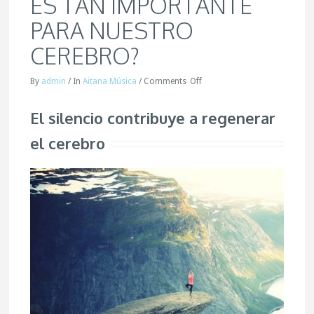
ES TAN IMPORTANTE
PARA NUESTRO
CEREBRO?
By
admin
/
In
Aitana Música
/
Comments
Off
El silencio contribuye a regenerar
el cerebro